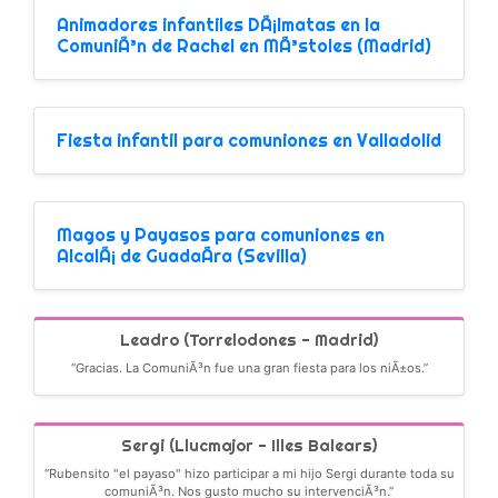
Animadores infantiles DÃ¡lmatas en la
ComuniÃ³n de Rachel en MÃ³stoles (Madrid)
Fiesta infantil para comuniones en Valladolid
Magos y Payasos para comuniones en
AlcalÃ¡ de GuadaÃ­ra (Sevilla)
Leadro (Torrelodones - Madrid)
“Gracias. La ComuniÃ³n fue una gran fiesta para los niÃ±os.”
Sergi (Llucmajor - Illes Balears)
“Rubensito "el payaso" hizo participar a mi hijo Sergi durante toda su
comuniÃ³n. Nos gusto mucho su intervenciÃ³n.”