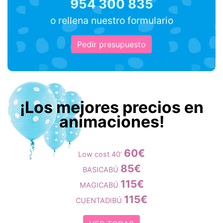
954 300 835
o rellena nuestro formulario
Pedir presupuesto
¡Los mejores precios en
animaciones!
60€
Low cost 40’
85€
BASICABÚ
115€
MAGICABÚ
115€
CUENTADIBÚ