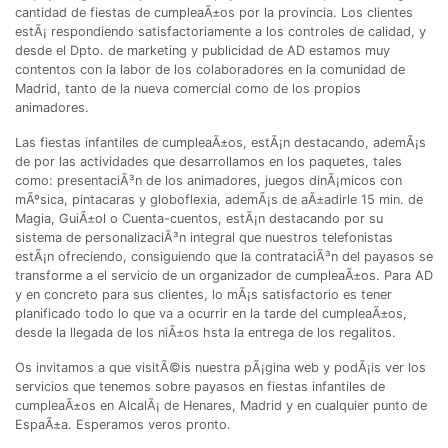
cantidad de fiestas de cumpleaÃ±os por la provincia. Los clientes
estÃ¡ respondiendo satisfactoriamente a los controles de calidad, y
desde el Dpto. de marketing y publicidad de AD estamos muy
contentos con la labor de los colaboradores en la comunidad de
Madrid, tanto de la nueva comercial como de los propios
animadores.
Las fiestas infantiles de cumpleaÃ±os, estÃ¡n destacando, ademÃ¡s
de por las actividades que desarrollamos en los paquetes, tales
como: presentaciÃ³n de los animadores, juegos dinÃ¡micos con
mÃºsica, pintacaras y globoflexia, ademÃ¡s de aÃ±adirle 15 min. de
Magia, GuiÃ±ol o Cuenta-cuentos, estÃ¡n destacando por su
sistema de personalizaciÃ³n integral que nuestros telefonistas
estÃ¡n ofreciendo, consiguiendo que la contrataciÃ³n del payasos se
transforme a el servicio de un organizador de cumpleaÃ±os. Para AD
y en concreto para sus clientes, lo mÃ¡s satisfactorio es tener
planificado todo lo que va a ocurrir en la tarde del cumpleaÃ±os,
desde la llegada de los niÃ±os hsta la entrega de los regalitos.
Os invitamos a que visitÃ©is nuestra pÃ¡gina web y podÃ¡is ver los
servicios que tenemos sobre payasos en fiestas infantiles de
cumpleaÃ±os en AlcalÃ¡ de Henares, Madrid y en cualquier punto de
EspaÃ±a. Esperamos veros pronto.