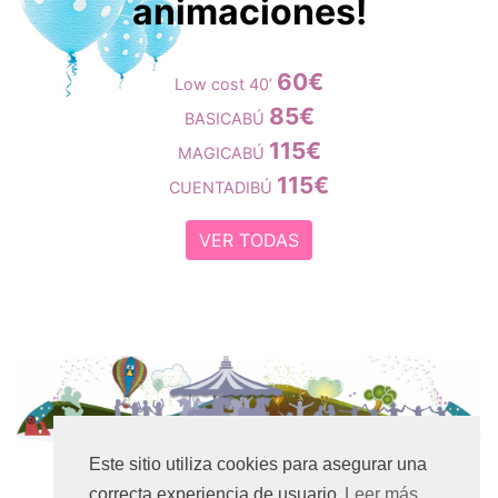
animaciones!
60€
Low cost 40’
85€
BASICABÚ
115€
MAGICABÚ
115€
CUENTADIBÚ
VER TODAS
Este sitio utiliza cookies para asegurar una
2018-2019 Fiestas Animadas Abradibú
De las
correcta experiencia de usuario
Leer más