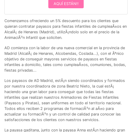
AQUÍ ESTÁN!!
Comenzamos ofreciendo un 5% descuento para los clientes que
quieran contratar payasos para fiestas infantiles de cumpleaÃ±os en
AlcalÃ¡ de Henares (Madrid), utilizÃ¡ndolo solo en el precio de la
AnimaciÃ³n Infantil que soliciten.
AD comienza con la labor de una nueva comercial en la provincia de
Madrid (AlcalÃ¡ de Henares, Alcobendas, Coslada...), con el Ãºnico
objetivo de conseguir mayores servicios de payasos en fiestas
infantiles a domicilio, tales como cumpleaÃ±os, comuniones, bodas,
fiestas privadas...
Los payasos de AD Madrid, estÃ¡n siendo coordinados y formados
por nuestra coordinadora de zona Beatriz Nieto, la cual estÃ¡
haciendo una gran labor para conseguir que todas las fiestas
infantiles que realizan nuestros Animadores de Fiestas Infantiles
(Payasos y Piratas), sean uniformes en todo el territorio nacional.
Todos ellos reciben 2 programas de formaciÃ³n al aÃ±o para
actualizar su formaciÃ³n y un control de calidad para conocer las
satisfacciones de los clientes con nuestros servicios.
La payasa gaditana, junto con la payasa Anna estÃ¡n haciendo gran