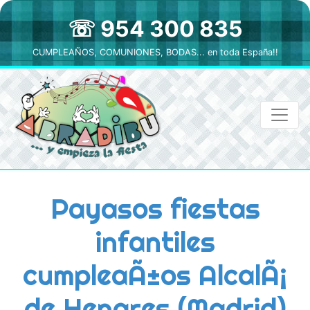
☏ 954 300 835
CUMPLEAÑOS, COMUNIONES, BODAS... en toda España!!
Payasos fiestas
infantiles
cumpleaÃ±os AlcalÃ¡
de Henares (Madrid)