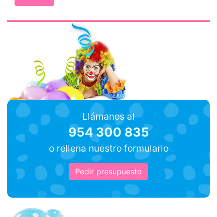
Llámanos al
954 300 835
o rellena nuestro formulario
Pedir presupuesto