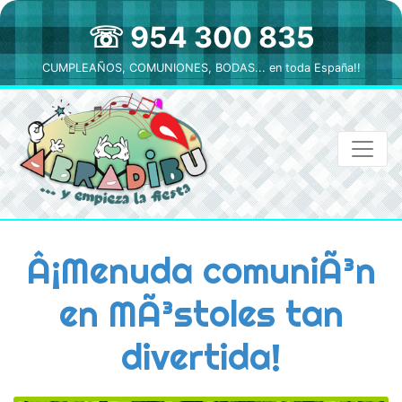
☏ 954 300 835
CUMPLEAÑOS, COMUNIONES, BODAS... en toda España!!
Â¡Menuda comuniÃ³n
en MÃ³stoles tan
divertida!