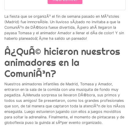
La fiesta que se organizÃ³ el fin de semana pasado en MÃ³stoles
(Madrid) fue innncreÃ­ble. Un lluvioso sÃ¡bado no invitaba a que la
ComuniÃ³n de DÃ©bora fuese divertida, Â¡pero ahÃ­ llegaron la
payasa Tomasa y el animador Amador a llenar el dÃ­a de color! Y sin
haberlo planeadoâ¦ Â¡me ha salido un pareado!
Â¿QuÃ© hicieron nuestros
animadores en la
ComuniÃ³n?
Nuestros animadores infantiles de Madrid, Tomasa y Amador,
entraron en la sala de la comida con una musiquita de fondo muy
pegadiza. Â¡Menuda sorpresa se llevaron DÃ©bora, sus primos y
todos sus amigos! Se presentaron, como los grandes profesionales
que son, de tal manera que captaron toda la atenciÃ³n de los niÃ±os
enseguida. Luego estuvieron jugando con ellos a juegos moviditos
para soltar la adrenalina. Finalmente, el momento de pintacaras y de
globoflexia puso la guinda al sÃºper evento organizado.