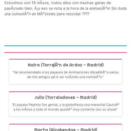
Estuvimos con 19 niÃ±os, todos ellos con muchas ganas de
pasÃ¡rselo bien, Â¡y eso se nota a la hora de la animaciÃ³n! Sin duda
una comuniÃ³n en MÃ³stoles para recordar ????
Naira (TorrejÃ³n de Ardoz - Madrid)
“He recomendado a los payasos de Animaciones AbradibÃº a varios
de mis amigos ya! A ver cuÃ¡ndo una comisiÃ³n.”
Julio (Torrelodones - Madrid)
“El payaso Pepinto fue genial, y la globoflexia una maravilla! CautivÃ³
a los niÃ±os y todo el mundo quedÃ³ muy contento con su show!”
Marta (Alcobendas - Madrid)