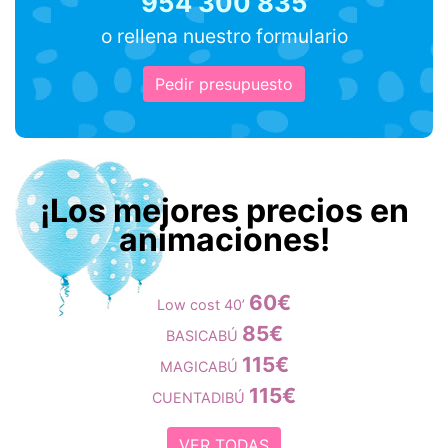
954 300 835
o rellena nuestro formulario
Pedir presupuesto
¡Los mejores precios en
animaciones!
60€
Low cost 40’
85€
BASICABÚ
115€
MAGICABÚ
115€
CUENTADIBÚ
VER TODAS