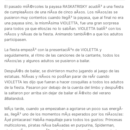
El pasado miÃ©rcoles la payasa RASKATRISKY acudiÃ³ a una fiesta
de cumpleaÃ±os de una niÃ±a de cinco aÃ±os. Los niÃ±os/as se
pusieron muy contentos cuando llegÃ³ la payasa, que al final no era
una payasa sino, la mismÃ­sima VIOLETTA, fue una gran sorpresa
para todos ya que ellos/as no lo sabÃ­an. VIOLETTA bailÃ³ con los
niÃ±os y niÃ±as de la fiesta. Animando tambiÃ©n a que los adultos
participasen.
La fiesta empezÃ³ con la presentaciÃ³n de VIOLETTA y
seguidamente, al ritmo de las canciones de la cantante, todos los
niÃ±os/as y algunos adultos se pusieron a bailar.
DespuÃ©s de bailar, se divirtieron mucho jugando al juego de las
estatuas. NiÃ±as y niÃ±os no podÃ­an parar de reÃ­r cuando
VIOLETTA les dijo que fueran a hacer cosquillas a todos los adultos
de la fiesta. Pasaron por debajo de la cuerda del limbo y despuÃ©s
la saltaron por arriba sin dejar de bailar el Ã©xito del verano
âBailandoâ.
MÃ¡s tarde, cuando ya empezaban a agotarse un poco sus energÃ­
as, llegÃ³ uno de los momentos mÃ¡s esperados por los niÃ±os/as:
Â¡el pintacaras! HabÃ­a maquillaje para todos los gustos: Princesas
multicolores, piratas niÃ±a baÃ±adas en purpurina, Spiderman,