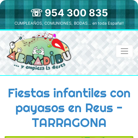
☏ 954 300 835
CUMPLEAÑOS, COMUNIONES, BODAS... en toda España!!
Fiestas infantiles con
payasos en Reus -
TARRAGONA