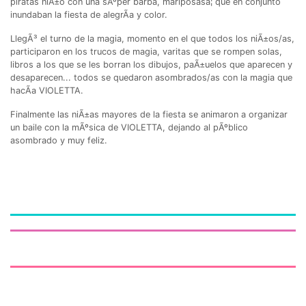
piratas niÃ±o con una sÃºper barba, mariposasâ¦ que en conjunto
inundaban la fiesta de alegrÃ­a y color.
LlegÃ³ el turno de la magia, momento en el que todos los niÃ±os/as,
participaron en los trucos de magia, varitas que se rompen solas,
libros a los que se les borran los dibujos, paÃ±uelos que aparecen y
desaparecen... todos se quedaron asombrados/as con la magia que
hacÃ­a VIOLETTA.
Finalmente las niÃ±as mayores de la fiesta se animaron a organizar
un baile con la mÃºsica de VIOLETTA, dejando al pÃºblico
asombrado y muy feliz.