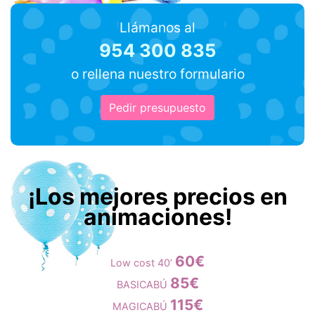
Llámanos al
954 300 835
o rellena nuestro formulario
Pedir presupuesto
¡Los mejores precios en
animaciones!
60€
Low cost 40’
85€
BASICABÚ
115€
MAGICABÚ