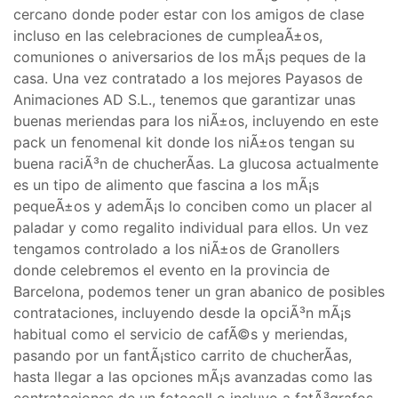
cercano donde poder estar con los amigos de clase
incluso en las celebraciones de cumpleaÃ±os,
comuniones o aniversarios de los mÃ¡s peques de la
casa. Una vez contratado a los mejores Payasos de
Animaciones AD S.L., tenemos que garantizar unas
buenas meriendas para los niÃ±os, incluyendo en este
pack un fenomenal kit donde los niÃ±os tengan su
buena raciÃ³n de chucherÃ­as. La glucosa actualmente
es un tipo de alimento que fascina a los mÃ¡s
pequeÃ±os y ademÃ¡s lo conciben como un placer al
paladar y como regalito individual para ellos. Un vez
tengamos controlado a los niÃ±os de Granollers
donde celebremos el evento en la provincia de
Barcelona, podemos tener un gran abanico de posibles
contrataciones, incluyendo desde la opciÃ³n mÃ¡s
habitual como el servicio de cafÃ©s y meriendas,
pasando por un fantÃ¡stico carrito de chucherÃ­as,
hasta llegar a las opciones mÃ¡s avanzadas como las