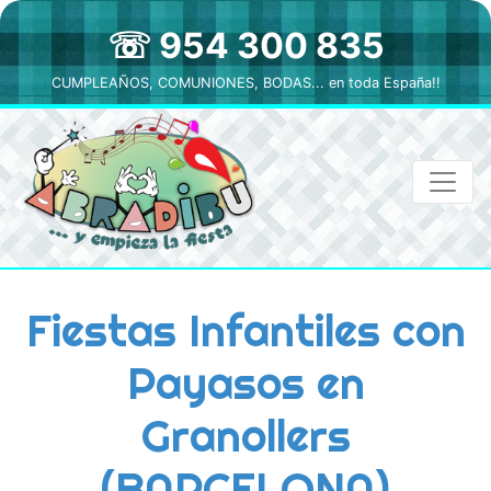
☏ 954 300 835
CUMPLEAÑOS, COMUNIONES, BODAS... en toda España!!
Fiestas Infantiles con
Payasos en
Granollers
(BARCELONA)