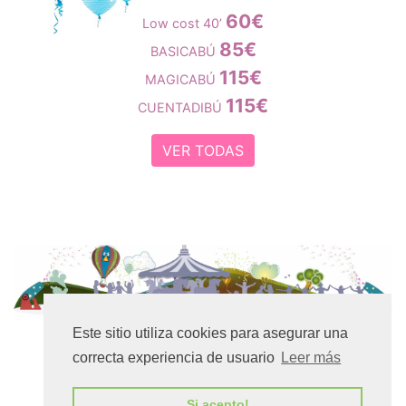
60€
Low cost 40’
85€
BASICABÚ
115€
MAGICABÚ
115€
CUENTADIBÚ
VER TODAS
Este sitio utiliza cookies para asegurar una
2018-2019 Fiestas Animadas Abradibú
De las
correcta experiencia de usuario
Leer más
Cookies
·
De la Política de privacidad
Si acepto!