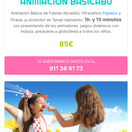
ANIMACIÓN BASICABÚ
Animación Básica de Fiestas Abradibú. Ofrecemos
Payasos
y
1h. y 15 minutos
Piratas ¡a domicilio! en Teruel realizando:
con presentación de los animadores, juegos dinámicos con
música, pintacaras y globoflexia a todos los niños.
85€
TE ASESORAMOS GRATIS EN EL
911 36 91 73